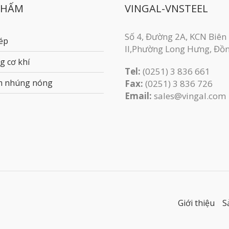
PHẨM
VINGAL-VNSTEEL
Số 4, Đường 2A, KCN Biên
ép
II,Phường Long Hưng, Đồ
g cơ khí
Tel:
(0251) 3 836 661
m nhúng nóng
Fax:
(0251) 3 83​6 726
Email:
sales@vingal.com
Giới thiệu
S