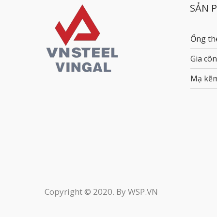
SẢN 
Ống th
Gia côn
Mạ kẽ
Copyright © 2020. By WSP.VN