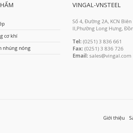
PHẨM
VINGAL-VNSTEEL
Số 4, Đường 2A, KCN Biên
ép
II,Phường Long Hưng, Đồ
g cơ khí
Tel:
(0251) 3 836 661
m nhúng nóng
Fax:
(0251) 3 83​6 726
Email:
sales@vingal.com
Giới thiệu
S