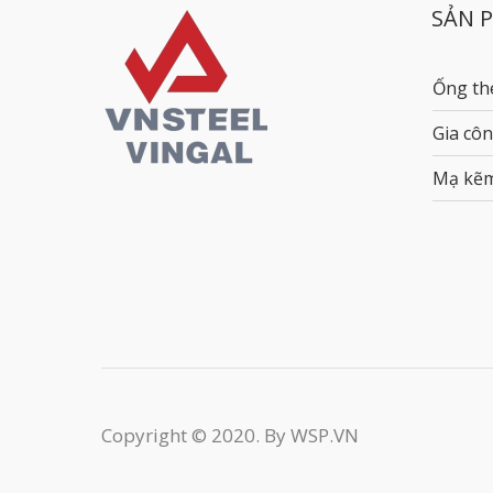
SẢN 
Ống th
Gia côn
Mạ kẽ
Copyright © 2020. By WSP.VN