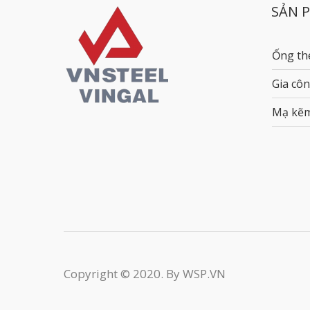
SẢN 
Ống th
Gia côn
Mạ kẽ
Copyright © 2020. By WSP.VN