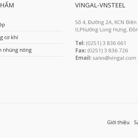
PHẨM
VINGAL-VNSTEEL
Số 4, Đường 2A, KCN Biên
ép
II,Phường Long Hưng, Đồ
g cơ khí
Tel:
(0251) 3 836 661
m nhúng nóng
Fax:
(0251) 3 83​6 726
Email:
sales@vingal.com
Giới thiệu
S