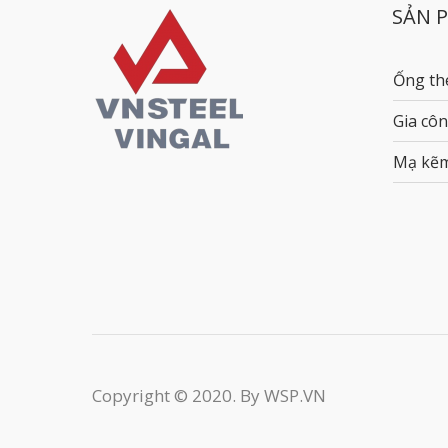
SẢN 
Ống th
Gia côn
Mạ kẽ
Copyright © 2020. By WSP.VN