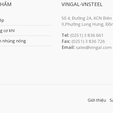
PHẨM
VINGAL-VNSTEEL
Số 4, Đường 2A, KCN Biên
ép
II,Phường Long Hưng, Đồ
g cơ khí
Tel:
(0251) 3 836 661
m nhúng nóng
Fax:
(0251) 3 83​6 726
Email:
sales@vingal.com
Giới thiệu
S