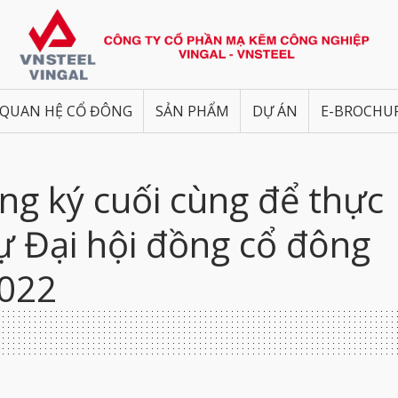
QUAN HỆ CỔ ĐÔNG
SẢN PHẨM
DỰ ÁN
E-BROCHU
g ký cuối cùng để thực
ự Đại hội đồng cổ đông
2022