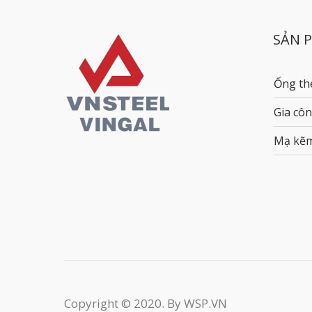
SẢN 
Ống th
Gia côn
Mạ kẽ
Copyright © 2020. By WSP.VN