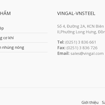
PHẨM
VINGAL-VNSTEEL
Số 4, Đường 2A, KCN Biên
ép
II,Phường Long Hưng, Đồ
g cơ khí
Tel:
(0251) 3 836 661
m nhúng nóng
Fax:
(0251) 3 83​6 726
Email:
sales@vingal.com
Giới thiệu
S