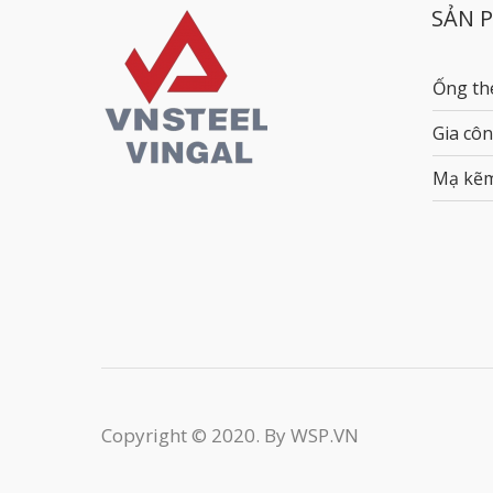
SẢN 
Ống th
Gia côn
Mạ kẽ
Copyright © 2020. By WSP.VN