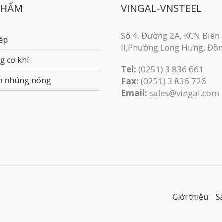
PHẨM
VINGAL-VNSTEEL
Số 4, Đường 2A, KCN Biên
ép
II,Phường Long Hưng, Đồ
g cơ khí
Tel:
(0251) 3 836 661
m nhúng nóng
Fax:
(0251) 3 83​6 726
Email:
sales@vingal.com
Giới thiệu
S